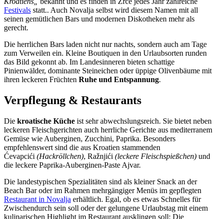
Kroatiens„
bekannt und es finden in Zrće jedes Jahr zahlreiche
Festivals
statt.. Auch Novalja selbst wird diesem Namen mit all
seinen gemütlichen Bars und modernen Diskotheken mehr als
gerecht.
Die herrlichen Bars laden nicht nur nachts, sondern auch am Tage
zum Verweilen ein. Kleine Boutiquen in den Urlaubsorten runden
das Bild gekonnt ab. Im Landesinneren bieten schattige
Pinienwälder, dominante Steineichen oder üppige Olivenbäume mit
ihren leckeren Früchten
Ruhe und Entspannung
.
Verpflegung & Restaurants
Die
kroatische Küche
ist sehr abwechslungsreich. Sie bietet neben
leckeren Fleischgerichten auch herrliche Gerichte aus mediterranem
Gemüse wie Auberginen, Zucchini, Paprika. Besonders
empfehlenswert sind die aus Kroatien stammenden
Ćevapcići
(Hackröllchen)
, Ražnjići
(leckere Fleischspießchen)
und
die leckere Paprika-Auberginen-Paste Ajvar.
Die landestypischen Spezialitäten sind als kleiner Snack an der
Beach Bar oder im Rahmen mehrgängiger Menüs im gepflegten
Restaurant in Novalja
erhältlich. Egal, ob es etwas Schnelles für
Zwischendurch sein soll oder der gelungene Urlaubstag mit einem
kulinarischen Highlight im Restaurant ausklingen soll: Die