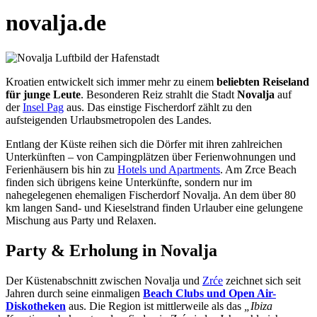
novalja.de
Novalja und Zrće Beach Infos – Insel Pag / Kroatien
novalja.de
Kroatien entwickelt sich immer mehr zu einem
beliebten Reiseland
für junge Leute
. Besonderen Reiz strahlt die Stadt
Novalja
auf
der
Insel Pag
aus. Das einstige Fischerdorf zählt zu den
aufsteigenden Urlaubsmetropolen des Landes.
Entlang der Küste reihen sich die Dörfer mit ihren zahlreichen
Unterkünften – von Campingplätzen über Ferienwohnungen und
Ferienhäusern bis hin zu
Hotels und Apartments
. Am Zrce Beach
finden sich übrigens keine Unterkünfte, sondern nur im
nahegelegenen ehemaligen Fischerdorf Novalja. An dem über 80
km langen Sand- und Kieselstrand finden Urlauber eine gelungene
Mischung aus Party und Relaxen.
Party & Erholung in Novalja
Der Küstenabschnitt zwischen Novalja und
Zrće
zeichnet sich seit
Jahren durch seine einmaligen
Beach Clubs und Open Air-
Diskotheken
aus. Die Region ist mittlerweile als das
„Ibiza