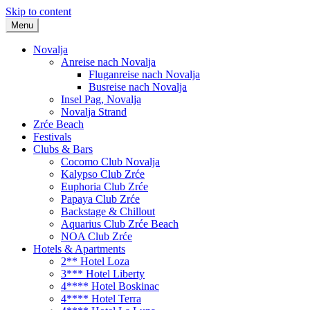
Skip to content
Menu
Novalja
Anreise nach Novalja
Fluganreise nach Novalja
Busreise nach Novalja
Insel Pag, Novalja
Novalja Strand
Zrće Beach
Festivals
Clubs & Bars
Cocomo Club Novalja
Kalypso Club Zrće
Euphoria Club Zrće
Papaya Club Zrće
Backstage & Chillout
Aquarius Club Zrće Beach
NOA Club Zrće
Hotels & Apartments
2** Hotel Loza
3*** Hotel Liberty
4**** Hotel Boskinac
4**** Hotel Terra