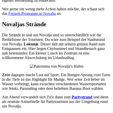
eigener Herstellung zu entdecken.
Wer gerne ein wenig mehr Action haben möchte, der schaut sich
das
Freizeit-Programm in Novalja
an.
Novaljas Strände
Die Strände in und um Novalja sind so unterschiedlich wie die
Bedürfnisse der Touristen. Da wäre zum Beispiel der Stadtstrand
von Novalja,
Lokunje
. Dieser lädt mit seinem grünen Rand zum
Entspannen ein. Hier liegen Citybummel und Strandbesuch ganz
nah beieinander. Ein kleiner Lunch im Zentrum ist eine
willkommene Abwechslung im Urlaubsalltag.
Zrće
dagegen macht Lust auf Sport. Ein Bungee-Sprung vom Turm
in die Tiefe ist das Highlight für Mutige. Wer seine Zeit lieber im
Wasser verbringt, kann zwischen verschiedenen Wassersportarten
wie Jetski, Parasailing oder dem beliebten Banana Boot wählen.
Am Abend verwandelt sich Zrće dann zum
Partystrand
und dient
als zentrale Anlaufstelle für Partytouristen aus der Umgebung rund
um Novalja.