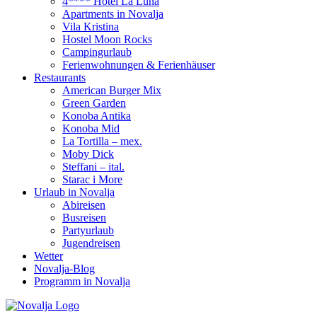
4**** Hotel La Luna
Apartments in Novalja
Vila Kristina
Hostel Moon Rocks
Campingurlaub
Ferienwohnungen & Ferienhäuser
Restaurants
American Burger Mix
Green Garden
Konoba Antika
Konoba Mid
La Tortilla – mex.
Moby Dick
Steffani – ital.
Starac i More
Urlaub in Novalja
Abireisen
Busreisen
Partyurlaub
Jugendreisen
Wetter
Novalja-Blog
Programm in Novalja