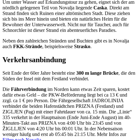
Um unter Wasser auf Erkundungstour zu gehen, eignet sich der am
nördlich gelegenen Teil von Novalja liegende
Caska
. Direkt am
Strand finden sich Ruinen einer altrömischen Stadt. Diese ziehen
sich bis ins Meer hinein und bieten ein natürliches Heim für die
Bewohner der Unterwasserwelt. Nicht nur für Taucher, auch für
Schnorchler ist dieser Strand ein abenteuerliches Paradies.
Neben den zahlreichen Stränden und Buchten gibt es in Novalja
auch
FKK-Strände
, beispielsweise
Strasko
.
Verkehrsanbindung
Seit Ende der 60er Jahre besteht eine
300 m lange Brücke
, die den
Süden der Insel mit dem Festland verbindet.
Die
Fährverbindung
im Norden kann etwas Zeit sparen, kostet
dafür etwas Geld – die PKW-Beförderung liegt bei ca 13 € und
zzgl. ca 1 € pro Person. Die Fährgesellschaft JADROLINIJA
verbindet die beiden Hafenstädtchen PRIZNA (Festland) und
ZIGLJEN (Pag) mit einer Fahrtdauer von ca. 15 min. Die „Linie“
335 verkehrt in der Hauptsaison (Ende Juni-Ende August) im 40-
Minuten-Takt aus PRIZNA von 4:00 Uhr bis 23:45 und von
ŽIGLLJEN von 4:20 Uhr bis 00:01 Uhr. In der Nebensaison
weniger häufg und erst ab 05:45 bis 21:15 Uhr. Mehr Infos zur
Fähre nach Novalja
.