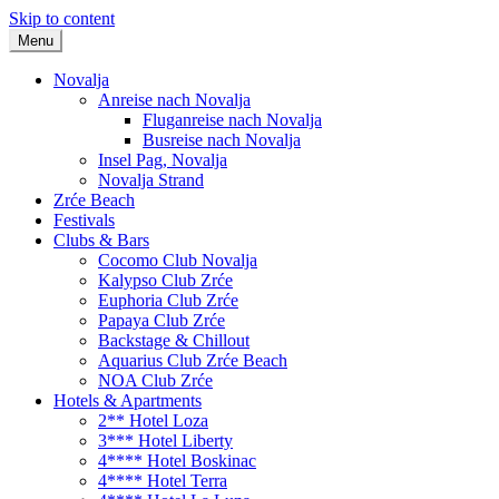
Skip to content
Menu
Novalja
Anreise nach Novalja
Fluganreise nach Novalja
Busreise nach Novalja
Insel Pag, Novalja
Novalja Strand
Zrće Beach
Festivals
Clubs & Bars
Cocomo Club Novalja
Kalypso Club Zrće
Euphoria Club Zrće
Papaya Club Zrće
Backstage & Chillout
Aquarius Club Zrće Beach
NOA Club Zrće
Hotels & Apartments
2** Hotel Loza
3*** Hotel Liberty
4**** Hotel Boskinac
4**** Hotel Terra