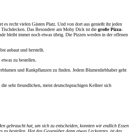
et es recht vielen Gästen Platz. Und von dort aus genießt ihr jeden
n Tischdecken. Das Besondere am Moby Dick ist die
große Pizza-
Ende bleibt immer noch etwas übrig. Die Pizzen werden in der offenen
st anbaut und herstellt.
 etwas zu bestellen.
merblumen und Rankpflanzen zu finden. Jedem Blumenliebhaber geht
ie sehr freundlichen, meist deutschsprachigen Kellner sich
en gebraucht hat, um sich zu entscheiden, konnten wir endlich Essen
hes zu bestellen. Hat das Gegenüber dann etwas Leckereres, ist das