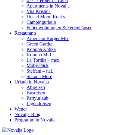
4**** Hotel La Luna
Apartments in Novalja
Vila Kristina
Hostel Moon Rocks
Campingurlaub
Ferienwohnungen & Ferienhäuser
Restaurants
American Burger Mix
Green Garden
Konoba Antika
Konoba Mid
La Tortilla – mex.
Moby Dick
Steffani – ital.
Starac i More
Urlaub in Novalja
Abireisen
Busreisen
Partyurlaub
Jugendreisen
Wetter
Novalja-Blog
Programm in Novalja