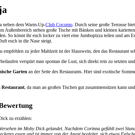
ja
lja neben dem Warm-Up-
Club Cocomo
. Durch seine große Terrasse biet
Im Außenbereich stehen große Tische mit Bänken und kleinen karierte
den. So könnt ihr euch locker zu viert eine Jumbopizza teilen und am 
uft euch in die Nase steigt.
u empfehlen zu jeder Mahlzeit ist der Hauswein, den das Restaurant selb
beilaufen verspürt man spontan die Lust, sich direkt rein zu setzten und
nische Garten
an der Seite des Restaurants. Hier sind exotische Som
s Restaurant
, da man an großen Tischen gut zusammensitzen kann und d
 Bewertung
ick zu erzählen:
s Versehen im Moby Dick gelandet. Nachdem Corinna gefühlt zwei Stund
leckeres essen und ist immer von der Angst begleitet, sich etwas Falsc