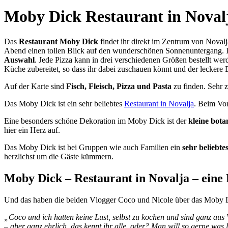
novalja.de
Novalja und Zrće Beach Infos – Insel Pag / Kroatien
Moby Dick Restaurant in Noval
Das
Restaurant Moby Dick
findet ihr direkt im Zentrum von Nova
Abend einen tollen Blick auf den wunderschönen Sonnenuntergang. 
Auswahl
. Jede Pizza kann in drei verschiedenen Größen bestellt wer
Küche zubereitet, so dass ihr dabei zuschauen könnt und der leckere D
Auf der Karte sind
Fisch, Fleisch, Pizza und Pasta
zu finden. Sehr z
Das Moby Dick ist ein sehr beliebtes
Restaurant in Novalja
. Beim Vor
Eine besonders schöne Dekoration im Moby Dick ist der
kleine bota
hier ein Herz auf.
Das Moby Dick ist bei Gruppen wie auch Familien ein
sehr beliebte
herzlichst um die Gäste kümmern.
Moby Dick – Restaurant in Novalja – eine
Und das haben die beiden Vlogger Coco und Nicole über das Moby D
„Coco und ich hatten keine Lust, selbst zu kochen und sind ganz au
– aber ganz ehrlich, das kennt ihr alle, oder? Man will so gerne was 